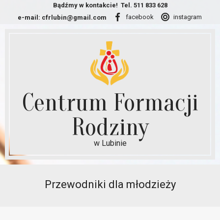
Skip
Bądźmy w kontakcie!
Tel. 511 833 628
facebook
instagram
e-mail:
cfrlubin@gmail.com
to
content
Centrum Formacji
Rodziny
w Lubinie
Secondary
Navigation
Przewodniki dla młodzieży
Menu