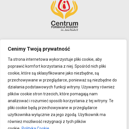
Polityka prywatności
Cenimy Twoją prywatność
Ta strona internetowa wykorzystuje pliki cookie, aby
ADRES
poprawić komfort korzystania z niej. Spośród nich pliki
Adres: Centrum Formacji Rodziny im. Jana Pawła II
cookie, które są sklasyfikowane jako niezbędne, są
ul. Jana Pawła II 58
przechowywane w przeglądarce, ponieważ są niezbędne do
działania podstawowych funkcji witryny. Używamy również
59-300 Lubin
plików cookie stron trzecich, które pomagają nam
KRS 0000779047
analizować i rozumieć sposób korzystania z tej witryny. Te
NIP 692 25 20 604
pliki cookie będą przechowywane w przeglądarce
REGON 382934838
użytkownika wyłącznie za jego zgodą. Użytkownik ma
również możliwość rezygnacji z tych plików
Konto: 59 1090 2082 0000 0001 4228 9273
cookie.
Polityka Cookie