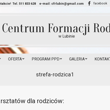
facebook
takcie!
Tel. 511 833 628
e-mail:
cfrlubin@gmail.com
Centrum Formacji Rod
w Lubinie
OFERTA
PROGRAM PPD
GALERIA
KONTAKT
Secondary
Navigation
strefa-rodzica1
Menu
rsztatów dla rodziców: