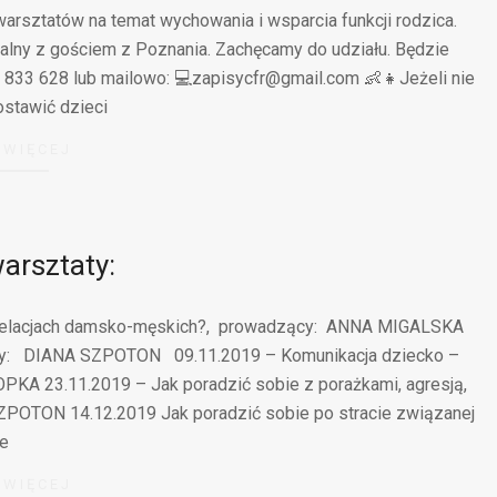
rsztatów na temat wychowania i wsparcia funkcji rodzica.
alny z gościem z Poznania. Zachęcamy do udziału. Będzie
 833 628 lub mailowo: 💻zapisycfr@gmail.com 👶👧Jeżeli nie
stawić dzieci
 WIĘCEJ
arsztaty:
w relacjach damsko-męskich?, prowadzący: ANNA MIGALSKA
ący: DIANA SZPOTON 09.11.2019 – Komunikacja dziecko –
KA 23.11.2019 – Jak poradzić sobie z porażkami, agresją,
POTON 14.12.2019 Jak poradzić sobie po stracie związanej
e
 WIĘCEJ