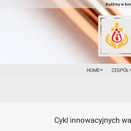
Skip
Bądźmy w kon
to
content
HOME
ZESPÓŁ
Cykl innowacyjnych wa