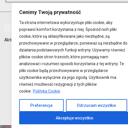
Cenimy Twoją prywatność
Ta strona internetowa wykorzystuje pliki cookie, aby
STOWARZYSZENIE
poprawić komfort korzystania z niej. Spośród nich pliki
cookie, które są sklasyfikowane jako niezbędne, są
Aktualności
Statut
Zespół
nr telefonu:
przechowywane w przeglądarce, ponieważ są niezbędne do
e-mail:
cfrlu
działania podstawowych funkcji witryny. Używamy również
facebook:
ww
plików cookie stron trzecich, które pomagają nam
analizować i rozumieć sposób korzystania z tej witryny. Te
pliki cookie będą przechowywane w przeglądarce
użytkownika wyłącznie za jego zgodą. Użytkownik ma
również możliwość rezygnacji z tych plików
cookie.
Polityka Cookie
Preferencje
Odrzucam wszystkie
Akceptuje wszystkie