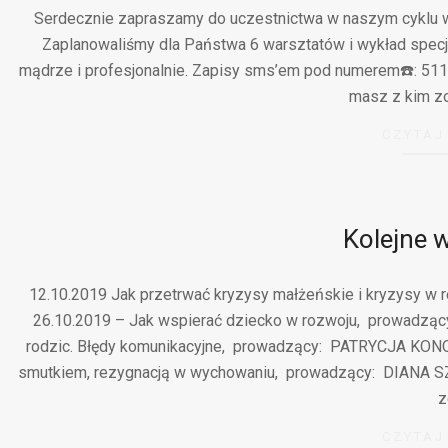
Serdecznie zapraszamy do uczestnictwa w naszym cyklu wa
Zaplanowaliśmy dla Państwa 6 warsztatów i wykład specj
mądrze i profesjonalnie. Zapisy sms’em pod numerem☎️: 511
masz z kim zo
CZYTAJ
Kolejne w
12.10.2019 Jak przetrwać kryzysy małżeńskie i kryzysy 
26.10.2019 – Jak wspierać dziecko w rozwoju, prowadz
rodzic. Błędy komunikacyjne, prowadzący: PATRYCJA KONOP
smutkiem, rezygnacją w wychowaniu, prowadzący: DIANA SZ
z
CZYTAJ