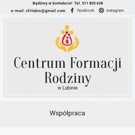
Skip
Bądźmy w kontakcie!
Tel. 511 833 628
facebook
instagram
e-mail:
cfrlubin@gmail.com
to
content
Centrum Formacji
Rodziny
w Lubinie
Secondary
Navigation
Współpraca
Menu