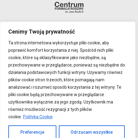
Polityka prywatności
Cenimy Twoją prywatność
Ta strona internetowa wykorzystuje pliki cookie, aby
ADRES
poprawić komfort korzystania z niej. Spośród nich pliki
Adres: Centrum Formacji Rodziny im. Jana Pawła II
cookie, które są sklasyfikowane jako niezbędne, są
ul. Jana Pawła II 58
przechowywane w przeglądarce, ponieważ są niezbędne do
działania podstawowych funkcji witryny. Używamy również
59-300 Lubin
plików cookie stron trzecich, które pomagają nam
KRS 0000779047
analizować i rozumieć sposób korzystania z tej witryny. Te
NIP 692 25 20 604
pliki cookie będą przechowywane w przeglądarce
REGON 382934838
użytkownika wyłącznie za jego zgodą. Użytkownik ma
również możliwość rezygnacji z tych plików
Konto: 59 1090 2082 0000 0001 4228 9273
cookie.
Polityka Cookie
Preferencje
Odrzucam wszystkie