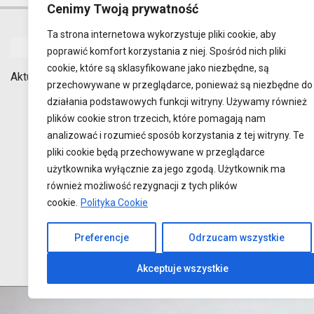
Cenimy Twoją prywatność
Ta strona internetowa wykorzystuje pliki cookie, aby
STOWARZYSZENIE
poprawić komfort korzystania z niej. Spośród nich pliki
cookie, które są sklasyfikowane jako niezbędne, są
Aktualności
Statut
Zespół
nr telefonu:
przechowywane w przeglądarce, ponieważ są niezbędne do
e-mail:
cfrlu
działania podstawowych funkcji witryny. Używamy również
facebook:
ww
plików cookie stron trzecich, które pomagają nam
analizować i rozumieć sposób korzystania z tej witryny. Te
pliki cookie będą przechowywane w przeglądarce
użytkownika wyłącznie za jego zgodą. Użytkownik ma
również możliwość rezygnacji z tych plików
cookie.
Polityka Cookie
Preferencje
Odrzucam wszystkie
Akceptuje wszystkie