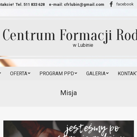
facebook
takcie!
Tel. 511 833 628
e-mail:
cfrlubin@gmail.com
Centrum Formacji Rod
w Lubinie
OFERTA
PROGRAM PPD
GALERIA
KONTAKT
Secondary
Navigation
Misja
Menu