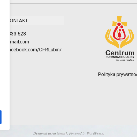
KONTAKT
511 833 628
bin@gmail.com
w.facebook.com/CFRLubin/
Polityka prywatno
Designed using
Nevark
. Powered by
WordPress
.