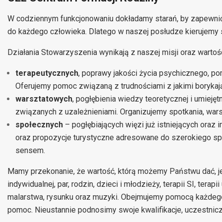
W codziennym funkcjonowaniu dokładamy starań, by zapewnić 
do każdego człowieka. Dlatego w naszej posłudze kierujemy s
Działania Stowarzyszenia wynikają z naszej misji oraz wartośc
terapeutycznych
, poprawy jakości życia psychicznego, p
Oferujemy pomoc związaną z trudnościami z jakimi borykają s
warsztatowych
, pogłębienia wiedzy teoretycznej i umiejęt
związanych z uzależnieniami. Organizujemy spotkania, warsz
społecznych
– pogłębiających więzi już istniejących oraz
oraz propozycje turystyczne adresowane do szerokiego spe
sensem.
Mamy przekonanie, że wartość, którą możemy Państwu dać, je
indywidualnej, par, rodzin, dzieci i młodzieży, terapii SI, tera
malarstwa, rysunku oraz muzyki. Obejmujemy pomocą każdeg
pomoc. Nieustannie podnosimy swoje kwalifikacje, uczestnicz