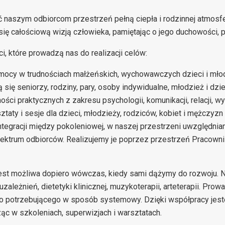
naszym odbiorcom przestrzeń pełną ciepła i rodzinnej atmosfe
ię całościową wizją człowieka, pamiętając o jego duchowości, p
i, które prowadzą nas do realizacji celów:
omocy w trudnościach małżeńskich, wychowawczych dzieci i mło
ię seniorzy, rodziny, pary, osoby indywidualne, młodzież i dzie
ności praktycznych z zakresu psychologii, komunikacji, relacji, 
taty i sesje dla dzieci, młodzieży, rodziców, kobiet i mężczyzn
 integracji między pokoleniowej, w naszej przestrzeni uwzględni
ktrum odbiorców. Realizujemy je poprzez przestrzeń Pracowni 
st możliwa dopiero wówczas, kiedy sami dążymy do rozwoju. Nas
pii uzależnień, dietetyki klinicznej, muzykoterapii, arteterapii. 
o potrzebującego w sposób systemowy. Dzięki współpracy jest
ąc w szkoleniach, superwizjach i warsztatach.