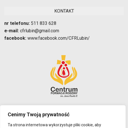
KONTAKT
nr telefonu:
511 833 628
e-mail:
cfrlubin@gmail.com
facebook:
www.facebook.com/CFRLubin/
Polityka prywatności
Cenimy Twoją prywatność
Ta strona internetowa wykorzystuje pliki cookie, aby
ADRES