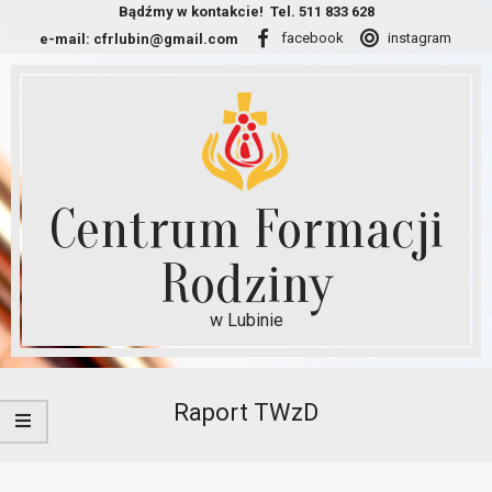
Skip
Bądźmy w kontakcie!
Tel. 511 833 628
facebook
instagram
e-mail:
cfrlubin@gmail.com
to
content
Centrum Formacji
Rodziny
w Lubinie
Secondary
Navigation
Raport TWzD
Menu