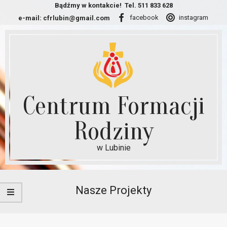
Skip
Bądźmy w kontakcie!
Tel. 511 833 628
facebook
instagram
e-mail:
cfrlubin@gmail.com
to
content
Centrum Formacji
Rodziny
w Lubinie
Secondary
Navigation
Nasze Projekty
Menu