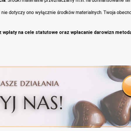
cia
. Środki materialne przeznaczamy m.in. na dofinansowanie tera
i nie dotyczy ono wyłącznie środków materialnych. Twoja obecnoś
 wpłaty na cele statutowe oraz wpłacanie darowizn metod