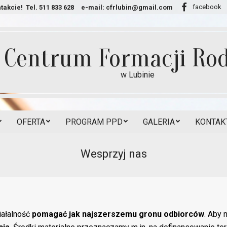
facebook
takcie!
Tel. 511 833 628
e-mail:
cfrlubin@gmail.com
Centrum Formacji Rod
w Lubinie
OFERTA
PROGRAM PPD
GALERIA
KONTAKT
Secondary
Navigation
Wesprzyj nas
Menu
iałalność
pomagać jak najszerszemu gronu odbiorców
. Aby 