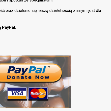
pii i spotkań ze specjalistami.
ć oraz dzielenie się naszą działalnością z innymi jest dla
ą PayPal.