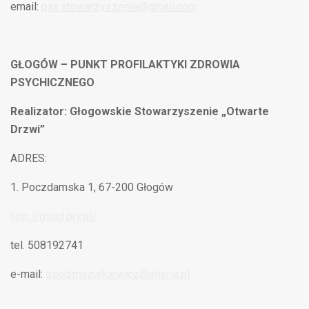
email:
pax.stowarzyszenie@gmail.com
GŁOGÓW – PUNKT PROFILAKTYKI ZDROWIA
PSYCHICZNEGO
Realizator: Głogowskie Stowarzyszenie „Otwarte
Drzwi”
ADRES:
Poczdamska 1, 67-200 Głogów
http://gsod.prv.pl/
tel. 508192741
e-mail:
gsod.mazurkiewicz@interia.pl