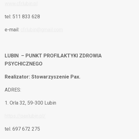
www.cfrlubin.pl
tel: 511 833 628
e-mail:
cfrlubin@gmail.com
LUBIN – PUNKT PROFILAKTYKI ZDROWIA
PSYCHICZNEGO
Realizator: Stowarzyszenie Pax.
ADRES:
Orla 32, 59-300 Lubin
https://paxlubin.pl/
tel. 697 672 275