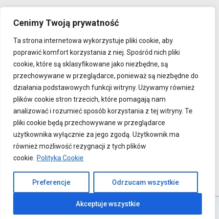
Polityka prywatności
Cenimy Twoją prywatność
Ta strona internetowa wykorzystuje pliki cookie, aby
ADRES
poprawić komfort korzystania z niej. Spośród nich pliki
Adres: Centrum Formacji Rodziny im. Jana Pawła II
cookie, które są sklasyfikowane jako niezbędne, są
ul. Jana Pawła II 58
przechowywane w przeglądarce, ponieważ są niezbędne do
działania podstawowych funkcji witryny. Używamy również
59-300 Lubin
plików cookie stron trzecich, które pomagają nam
KRS 0000779047
analizować i rozumieć sposób korzystania z tej witryny. Te
NIP 692 25 20 604
pliki cookie będą przechowywane w przeglądarce
REGON 382934838
użytkownika wyłącznie za jego zgodą. Użytkownik ma
również możliwość rezygnacji z tych plików
Konto: 59 1090 2082 0000 0001 4228 9273
cookie.
Polityka Cookie
Preferencje
Odrzucam wszystkie
Akceptuje wszystkie
Designed using
Nevark
. Powered by
WordPress
.