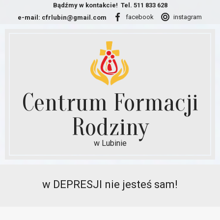
Skip
Bądźmy w kontakcie!
Tel. 511 833 628
facebook
instagram
e-mail:
cfrlubin@gmail.com
to
content
Centrum Formacji
Rodziny
w Lubinie
Secondary
Navigation
w DEPRESJI nie jesteś sam!
Menu