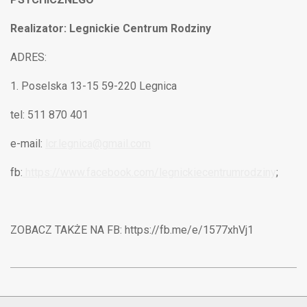
Realizator: Legnickie Centrum Rodziny
ADRES:
Poselska 13-15 59-220 Legnica
tel: 511 870 401
e-mail:
lcr.legnica@gmail.com
fb:
https://www.facebook.com/legnickiecentrumrodziny
;
ZOBACZ TAKŻE NA FB: https://fb.me/e/1577xhVj1